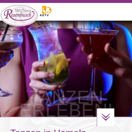
WILLKOMMEN
Tanzangebote
Gutscheine
Events
Vermietung
Weitere Angebote
Kontakt
TANZEN
ERLEBEN!