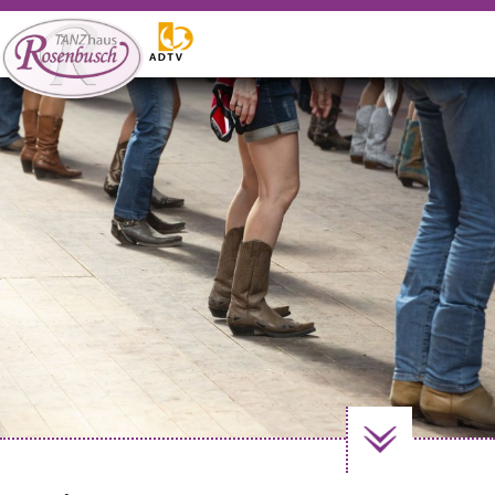
WILLKOMMEN
Tanzangebote
Gutscheine
Events
Vermietung
Weitere Angebote
Kontakt